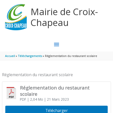
Aller au contenu
Aller au pied de page
Mairie de Croix-
Chapeau
MENU
PRINCIPAL
Accueil
Téléchargements
Réglementation du restaurant scolaire
Réglementation du restaurant scolaire
Réglementation du restaurant
scolaire
PDF
| 2,04 Mo
| 21 Mars 2023
Télécharger