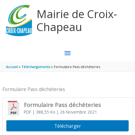
Aller au contenu
Aller au pied de page
Mairie de Croix-
Chapeau
MENU
PRINCIPAL
Accueil
Téléchargements
Formulaire Pass déchèteries
Formulaire Pass déchèteries
Formulaire Pass déchèteries
PDF
| 388,55 Ko
| 26 Novembre 2021
Télécharger