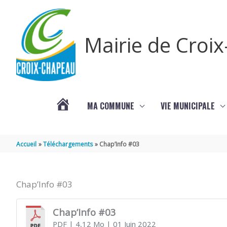
Aller au contenu
Aller au pied de page
Mairie de Croi
MA COMMUNE
VIE MUNICIPALE
PROCHAINS
Accueil
Téléchargements
Chap’Info #03
ÉVÈNEMENTS
Chap’Info #03
Chap’Info #03
PDF
| 4,12 Mo
| 01 Juin 2022