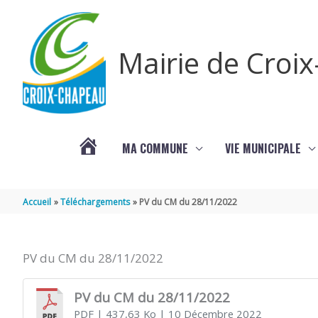
Aller au contenu
Aller au pied de page
Mairie de Croi
MA COMMUNE
VIE MUNICIPALE
PROCHAINS
Accueil
Téléchargements
PV du CM du 28/11/2022
ÉVÈNEMENTS
PV du CM du 28/11/2022
PV du CM du 28/11/2022
PDF
| 437,63 Ko
| 10 Décembre 2022