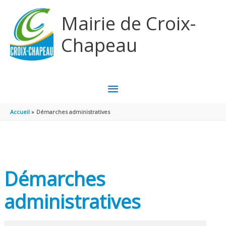
Aller au contenu
Aller au pied de page
Mairie de Croix-
Chapeau
MENU
PRINCIPAL
Accueil
Démarches administratives
Démarches
administratives