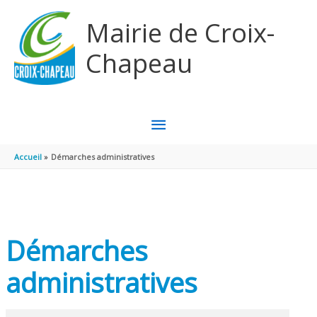
Aller au contenu
Aller au pied de page
Mairie de Croix-
Chapeau
MENU
PRINCIPAL
Accueil
Démarches administratives
Démarches
administratives