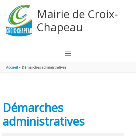
Aller au contenu
Aller au pied de page
Mairie de Croix-
Chapeau
MENU
PRINCIPAL
Accueil
Démarches administratives
Démarches
administratives