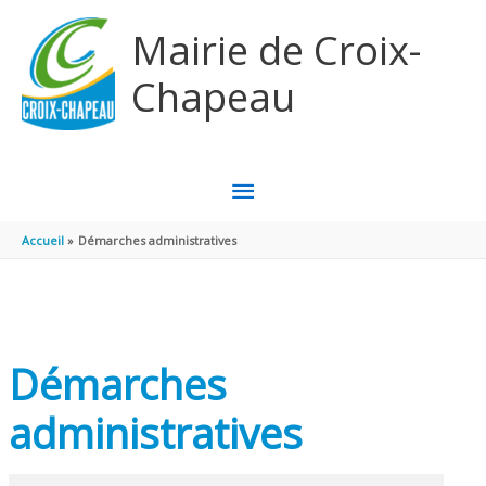
Aller au contenu
Aller au pied de page
Mairie de Croix-
Chapeau
MENU
PRINCIPAL
Accueil
Démarches administratives
Démarches
administratives