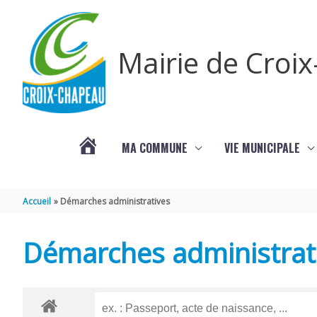
Aller au contenu
Aller au pied de page
Mairie de Croi
MA COMMUNE
VIE MUNICIPALE
PROCHAINS
Accueil
Démarches administratives
ÉVÈNEMENTS
Démarches administrat