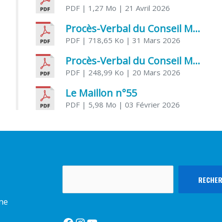
PDF
| 1,27 Mo
| 21 Avril 2026
Procès-Verbal du Conseil Municipal du 31 mars 2026
PDF
| 718,65 Ko
| 31 Mars 2026
Procès-Verbal du Conseil Municipal du 20 mars 2026
PDF
| 248,99 Ko
| 20 Mars 2026
Le Maillon n°55
PDF
| 5,98 Mo
| 03 Février 2026
Rechercher
RECHE
rme
Facebook
Instagram
YouTube