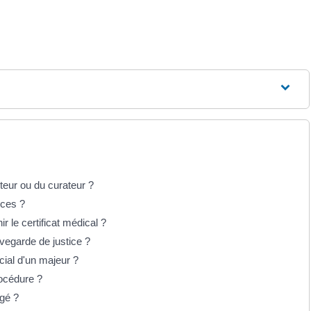
teur ou du curateur ?
nces ?
r le certificat médical ?
vegarde de justice ?
ial d'un majeur ?
rocédure ?
égé ?