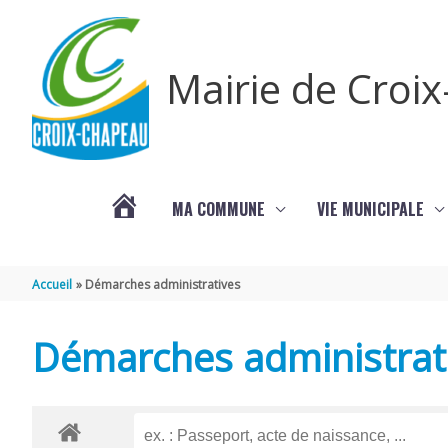
Aller au contenu
Aller au pied de page
Mairie de Croi
MA COMMUNE
VIE MUNICIPALE
PROCHAINS
Accueil
Démarches administratives
ÉVÈNEMENTS
Démarches administrat