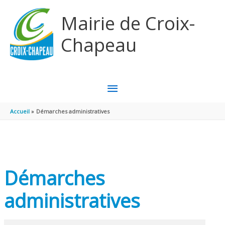
Aller au contenu
Aller au pied de page
Mairie de Croix-
Chapeau
MENU
PRINCIPAL
Accueil
Démarches administratives
Démarches
administratives