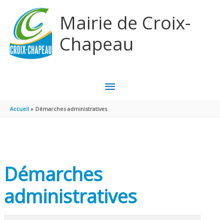
Aller au contenu
Aller au pied de page
Mairie de Croix-
Chapeau
MENU
PRINCIPAL
Accueil
Démarches administratives
Démarches
administratives