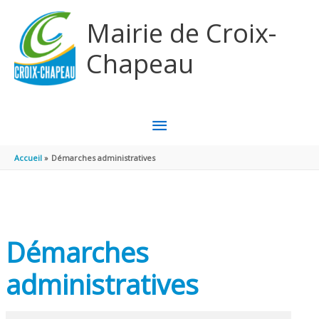
Aller au contenu
Aller au pied de page
Mairie de Croix-
Chapeau
MENU
PRINCIPAL
Accueil
Démarches administratives
Démarches
administratives