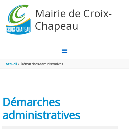
Aller au contenu
Aller au pied de page
Mairie de Croix-
Chapeau
MENU
PRINCIPAL
Accueil
Démarches administratives
Démarches
administratives