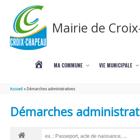
Aller au contenu
Aller au pied de page
Mairie de Croi
MA COMMUNE
VIE MUNICIPALE
PROCHAINS
Accueil
Démarches administratives
ÉVÈNEMENTS
Démarches administrat