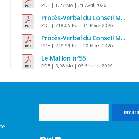
PDF
| 1,27 Mo
| 21 Avril 2026
Procès-Verbal du Conseil Municipal du 31 mars 2026
PDF
| 718,65 Ko
| 31 Mars 2026
Procès-Verbal du Conseil Municipal du 20 mars 2026
PDF
| 248,99 Ko
| 20 Mars 2026
Le Maillon n°55
PDF
| 5,98 Mo
| 03 Février 2026
Rechercher
RECHE
rme
Facebook
Instagram
YouTube