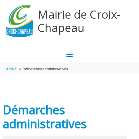
Aller au contenu
Aller au pied de page
Mairie de Croix-
Chapeau
MENU
PRINCIPAL
Accueil
Démarches administratives
Démarches
administratives