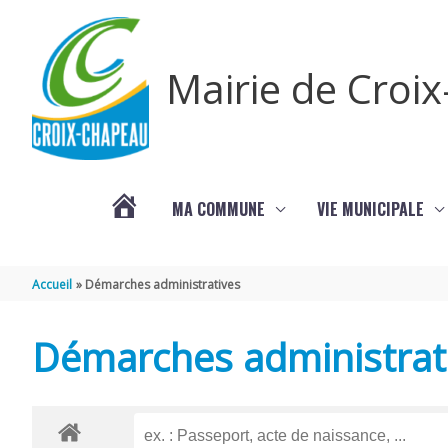
Aller au contenu
Aller au pied de page
Mairie de Croi
MA COMMUNE
VIE MUNICIPALE
PROCHAINS
Accueil
Démarches administratives
ÉVÈNEMENTS
Démarches administrat