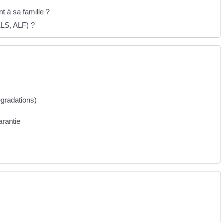
t à sa famille ?
ALS, ALF) ?
égradations)
arantie