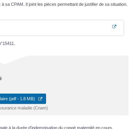
 sa CPAM. Il joint les pièces permettant de justifier de sa situation.
n°15411.
é
laire (pdf - 1.8 MB)
assurance maladie (Cnam)
le à la durée d'indemnisation du congé maternité en cours.