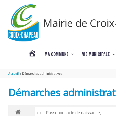
Aller au contenu
Aller au pied de page
Mairie de Croi
MA COMMUNE
VIE MUNICIPALE
PROCHAINS
Accueil
Démarches administratives
ÉVÈNEMENTS
Démarches administrat