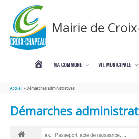
Aller au contenu
Aller au pied de page
Mairie de Croi
MA COMMUNE
VIE MUNICIPALE
PROCHAINS
Accueil
Démarches administratives
ÉVÈNEMENTS
Démarches administrat