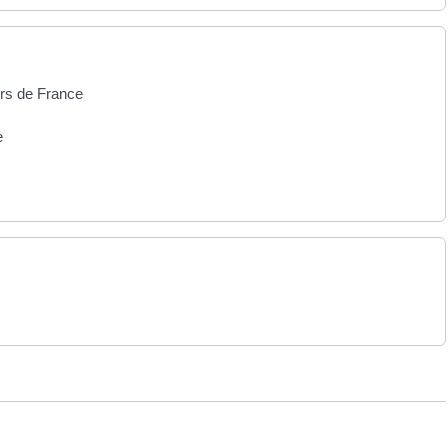
ors de France
e