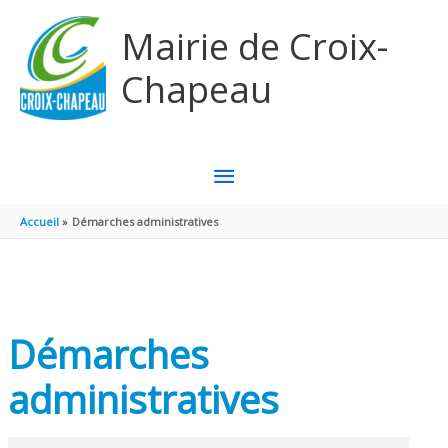
Aller au contenu
Aller au pied de page
Mairie de Croix-
Chapeau
MENU
PRINCIPAL
Accueil
Démarches administratives
Démarches
administratives