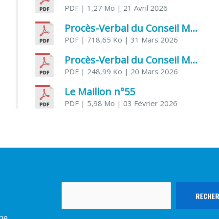
PDF
| 1,27 Mo
| 21 Avril 2026
Procès-Verbal du Conseil Municipal du 31 mars 2026
PDF
| 718,65 Ko
| 31 Mars 2026
Procès-Verbal du Conseil Municipal du 20 mars 2026
PDF
| 248,99 Ko
| 20 Mars 2026
Le Maillon n°55
PDF
| 5,98 Mo
| 03 Février 2026
Rechercher
RECHE
rme