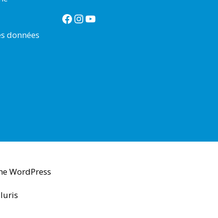
Facebook
Instagram
YouTube
es données
me WordPress
luris