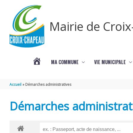
Aller au contenu
Aller au pied de page
Mairie de Croi
MA COMMUNE
VIE MUNICIPALE
PROCHAINS
Accueil
Démarches administratives
ÉVÈNEMENTS
Démarches administrat