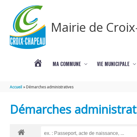
Aller au contenu
Aller au pied de page
Mairie de Croi
MA COMMUNE
VIE MUNICIPALE
PROCHAINS
Accueil
Démarches administratives
ÉVÈNEMENTS
Démarches administrat