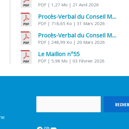
PDF
| 1,27 Mo
| 21 Avril 2026
Procès-Verbal du Conseil Municipal du 31 mars 2026
PDF
| 718,65 Ko
| 31 Mars 2026
Procès-Verbal du Conseil Municipal du 20 mars 2026
PDF
| 248,99 Ko
| 20 Mars 2026
Le Maillon n°55
PDF
| 5,98 Mo
| 03 Février 2026
Rechercher
RECHE
rme
Facebook
Instagram
YouTube