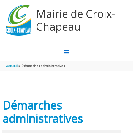
Aller au contenu
Aller au pied de page
Mairie de Croix-
Chapeau
MENU
PRINCIPAL
Accueil
Démarches administratives
Démarches
administratives