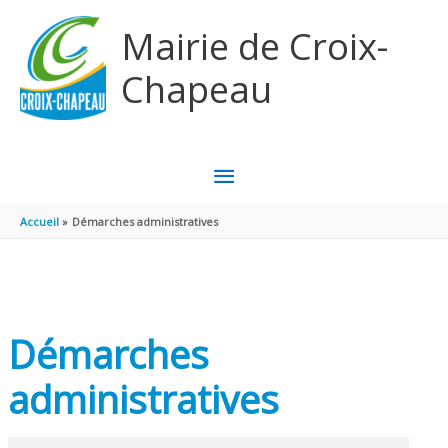
Aller au contenu
Aller au pied de page
Mairie de Croix-
Chapeau
MENU
PRINCIPAL
Accueil
Démarches administratives
Démarches
administratives