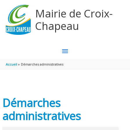
Aller au contenu
Aller au pied de page
Mairie de Croix-
Chapeau
MENU
PRINCIPAL
Accueil
Démarches administratives
Démarches
administratives