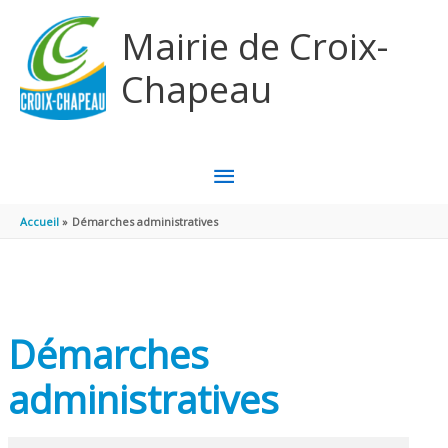
Aller au contenu
Aller au pied de page
Mairie de Croix-
Chapeau
MENU
PRINCIPAL
Accueil
Démarches administratives
Démarches
administratives