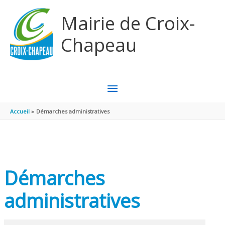
Aller au contenu
Aller au pied de page
Mairie de Croix-
Chapeau
MENU
PRINCIPAL
Accueil
Démarches administratives
Démarches
administratives