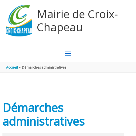
Aller au contenu
Aller au pied de page
Mairie de Croix-
Chapeau
MENU
PRINCIPAL
Accueil
Démarches administratives
Démarches
administratives