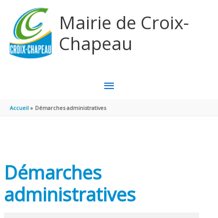
Aller au contenu
Aller au pied de page
Mairie de Croix-
Chapeau
MENU
PRINCIPAL
Accueil
Démarches administratives
Démarches
administratives