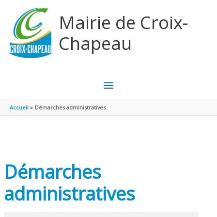
Aller au contenu
Aller au pied de page
Mairie de Croix-
Chapeau
MENU
PRINCIPAL
Accueil
Démarches administratives
Démarches
administratives