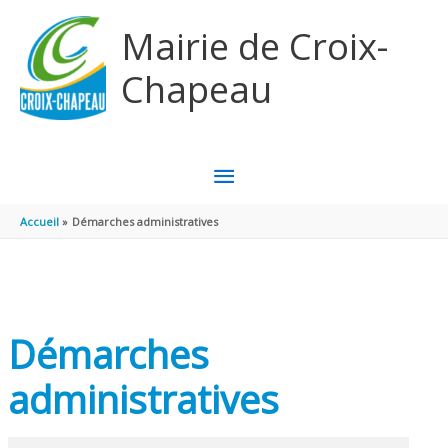
Aller au contenu
Aller au pied de page
Mairie de Croix-
Chapeau
MENU
PRINCIPAL
Accueil
Démarches administratives
Démarches
administratives