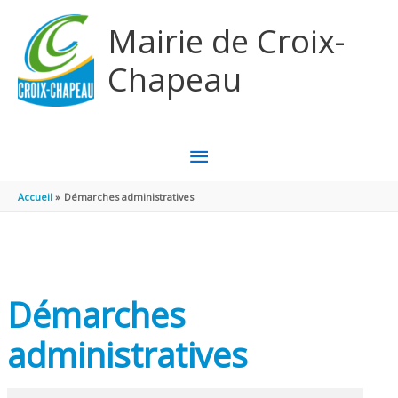
Aller au contenu
Aller au pied de page
Mairie de Croix-
Chapeau
MENU
PRINCIPAL
Accueil
Démarches administratives
Démarches
administratives