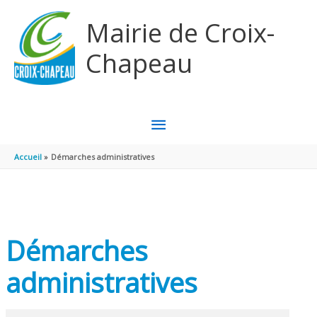
Aller au contenu
Aller au pied de page
Mairie de Croix-
Chapeau
MENU
PRINCIPAL
Accueil
Démarches administratives
Démarches
administratives