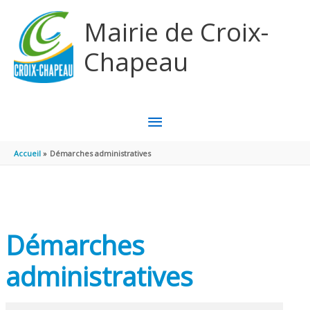
Aller au contenu
Aller au pied de page
Mairie de Croix-
Chapeau
MENU
PRINCIPAL
Accueil
Démarches administratives
Démarches
administratives