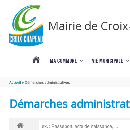
Aller au contenu
Aller au pied de page
Mairie de Croi
MA COMMUNE
VIE MUNICIPALE
PROCHAINS
Accueil
Démarches administratives
ÉVÈNEMENTS
Démarches administrat