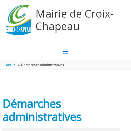
Aller au contenu
Aller au pied de page
Mairie de Croix-
Chapeau
MENU
PRINCIPAL
Accueil
Démarches administratives
Démarches
administratives