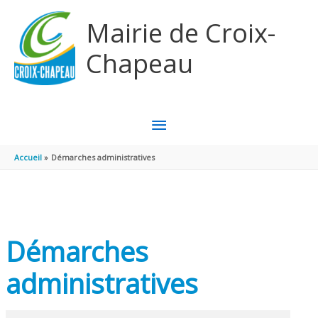
Aller au contenu
Aller au pied de page
Mairie de Croix-
Chapeau
MENU
PRINCIPAL
Accueil
Démarches administratives
Démarches
administratives