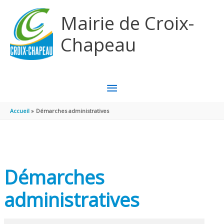
Aller au contenu
Aller au pied de page
Mairie de Croix-
Chapeau
MENU
PRINCIPAL
Accueil
Démarches administratives
Démarches
administratives