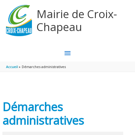
Aller au contenu
Aller au pied de page
Mairie de Croix-
Chapeau
MENU
PRINCIPAL
Accueil
Démarches administratives
Démarches
administratives