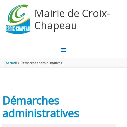
Aller au contenu
Aller au pied de page
Mairie de Croix-
Chapeau
MENU
PRINCIPAL
Accueil
Démarches administratives
Démarches
administratives