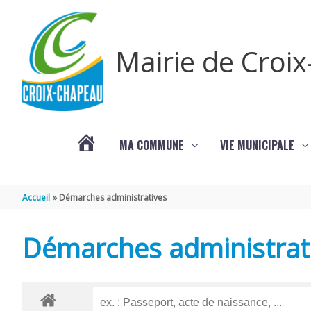
Aller au contenu
Aller au pied de page
Mairie de Croi
MA COMMUNE
VIE MUNICIPALE
PROCHAINS
Accueil
Démarches administratives
ÉVÈNEMENTS
Démarches administrat