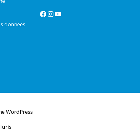
rme
Facebook
Instagram
YouTube
es données
me WordPress
luris