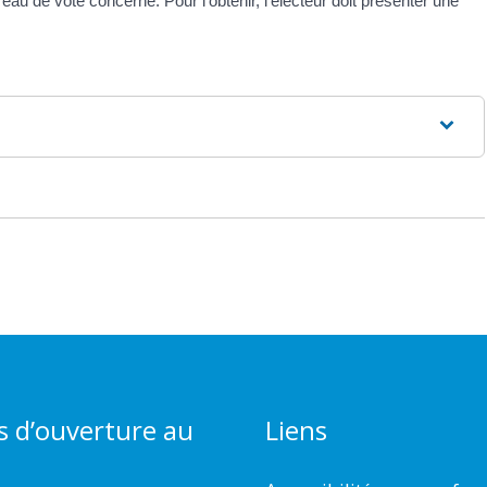
ureau de vote concerné. Pour l'obtenir, l'électeur doit présenter une
s d’ouverture au
Liens