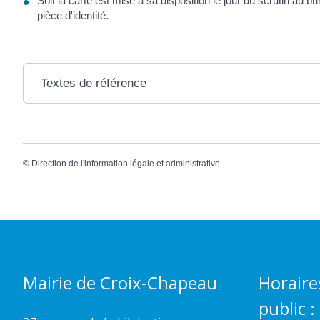
Soit la carte est mise à sa disposition le jour du scrutin au b
pièce d'identité.
Textes de référence
©
Direction de l'information légale et administrative
Mairie de Croix-Chapeau
Horaire
public :