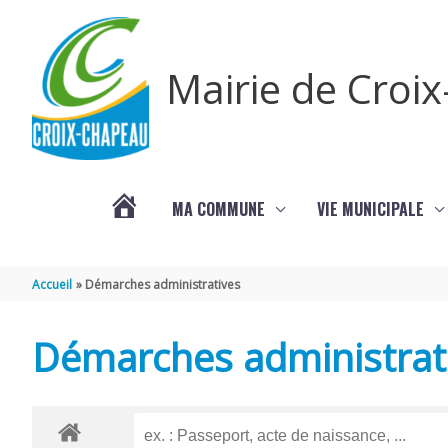
Aller au contenu
Aller au pied de page
Mairie de Croi
MA COMMUNE
VIE MUNICIPALE
PROCHAINS
Accueil
Démarches administratives
ÉVÈNEMENTS
Démarches administrat