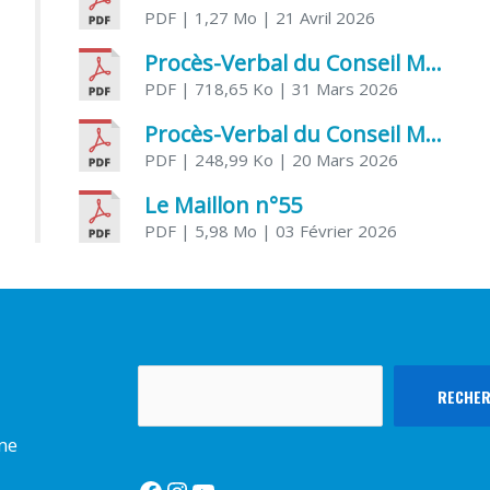
PDF
| 1,27 Mo
| 21 Avril 2026
Procès-Verbal du Conseil Municipal du 31 mars 2026
PDF
| 718,65 Ko
| 31 Mars 2026
Procès-Verbal du Conseil Municipal du 20 mars 2026
PDF
| 248,99 Ko
| 20 Mars 2026
Le Maillon n°55
PDF
| 5,98 Mo
| 03 Février 2026
Rechercher
RECHE
rme
Facebook
Instagram
YouTube