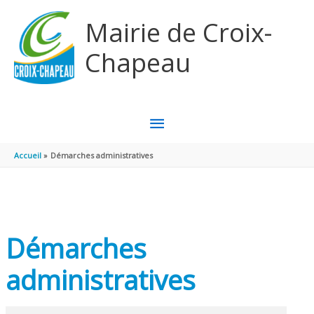
Aller au contenu
Aller au pied de page
Mairie de Croix-
Chapeau
MENU
PRINCIPAL
Accueil
Démarches administratives
Démarches
administratives