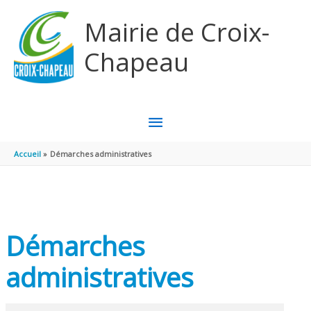
Aller au contenu
Aller au pied de page
Mairie de Croix-
Chapeau
MENU
PRINCIPAL
Accueil
Démarches administratives
Démarches
administratives