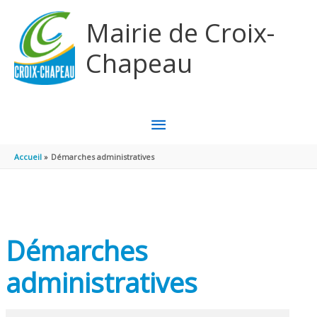
Aller au contenu
Aller au pied de page
Mairie de Croix-
Chapeau
MENU
PRINCIPAL
Accueil
Démarches administratives
Démarches
administratives