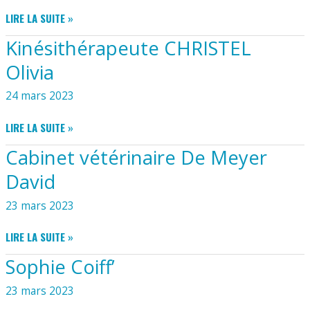
CABINET
LIRE LA SUITE »
INFIRMIER
Kinésithérapeute CHRISTEL
LEPEIGNÉ
YANN
Olivia
ET
DESMIDT
24 mars 2023
MARION
KINÉSITHÉRAPEUTE
LIRE LA SUITE »
CHRISTEL
Cabinet vétérinaire De Meyer
OLIVIA
David
23 mars 2023
CABINET
LIRE LA SUITE »
VÉTÉRINAIRE
Sophie Coiff’
DE
MEYER
23 mars 2023
DAVID