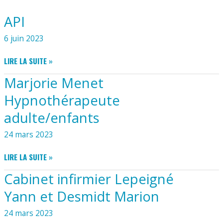
API
6 juin 2023
API
LIRE LA SUITE »
Marjorie Menet
Hypnothérapeute
adulte/enfants
24 mars 2023
MARJORIE
LIRE LA SUITE »
MENET
Cabinet infirmier Lepeigné
HYPNOTHÉRAPEUTE
ADULTE/ENFANTS
Yann et Desmidt Marion
24 mars 2023