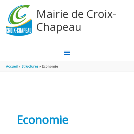
Aller au contenu
Aller au pied de page
Mairie de Croix-
Chapeau
MENU
PRINCIPAL
Accueil
Structures
Economie
Economie