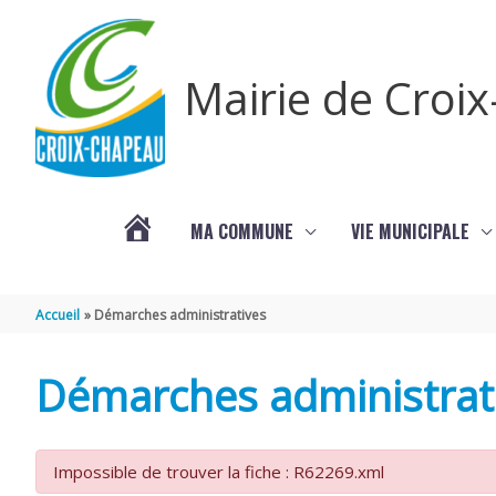
Aller au contenu
Aller au pied de page
Mairie de Croi
MA COMMUNE
VIE MUNICIPALE
PROCHAINS
Accueil
Démarches administratives
ÉVÈNEMENTS
Démarches administrat
Impossible de trouver la fiche : R62269.xml