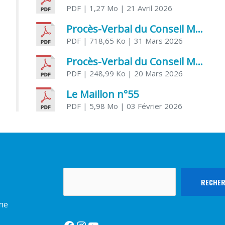
PDF
| 1,27 Mo
| 21 Avril 2026
Procès-Verbal du Conseil Municipal du 31 mars 2026
PDF
| 718,65 Ko
| 31 Mars 2026
Procès-Verbal du Conseil Municipal du 20 mars 2026
PDF
| 248,99 Ko
| 20 Mars 2026
Le Maillon n°55
PDF
| 5,98 Mo
| 03 Février 2026
Rechercher
RECHE
rme
Facebook
Instagram
YouTube