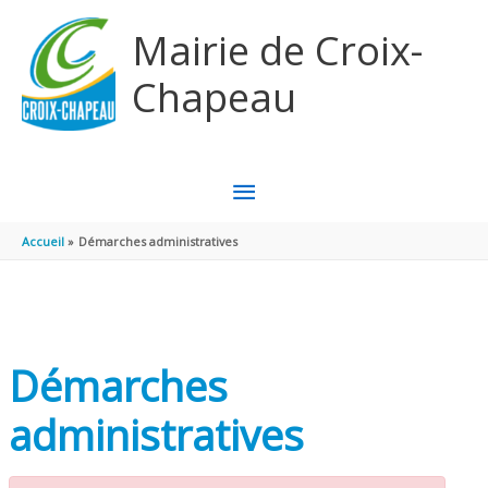
Aller au contenu
Aller au pied de page
Mairie de Croix-
Chapeau
MENU
PRINCIPAL
Accueil
Démarches administratives
Démarches
administratives