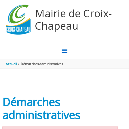
Aller au contenu
Aller au pied de page
Mairie de Croix-
Chapeau
MENU
PRINCIPAL
Accueil
Démarches administratives
Démarches
administratives