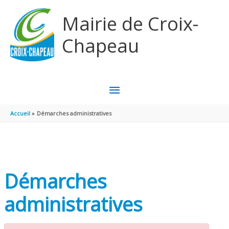
Aller au contenu
Aller au pied de page
Mairie de Croix-
Chapeau
MENU
PRINCIPAL
Accueil
Démarches administratives
Démarches
administratives